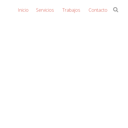
Buscar
Inicio
Servicios
Trabajos
Contacto
en
Streaming
la
web...
Videconferencia
eLearning