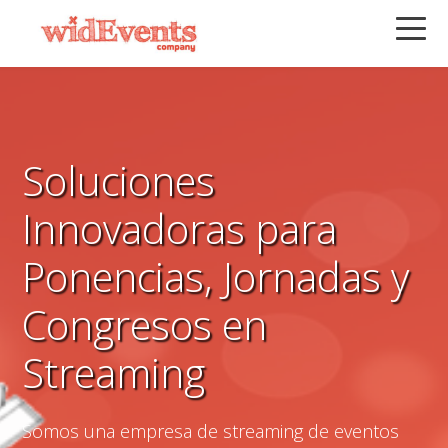
Saltar
Saltar
Saltar
a
al
a
la
contenido
la
navegación
principal
barra
principal
lateral
principal
Soluciones
Innovadoras para
Ponencias, Jornadas y
Congresos en
Streaming
Somos una empresa de streaming de eventos