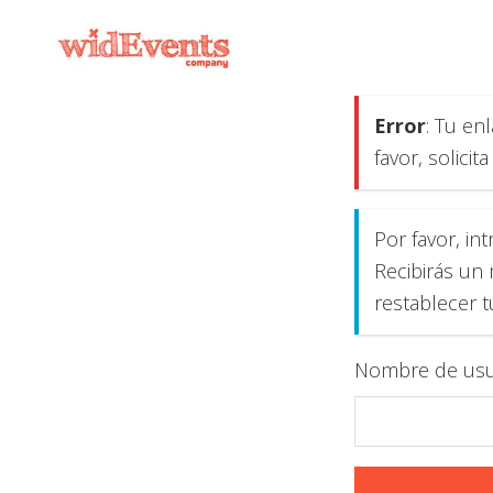
Saltar
Saltar
Saltar
a
al
a
la
contenido
la
navegación
principal
barra
Error
: Tu en
principal
lateral
favor, solici
principal
Por favor, in
Recibirás un
restablecer t
Nombre de usua