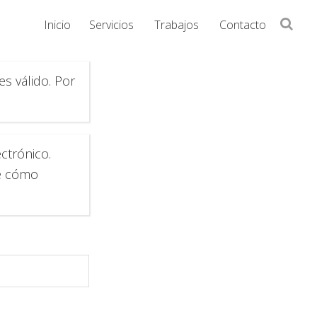
Buscar
Inicio
Servicios
Trabajos
Contacto
en
Streaming
la
s válido. Por
web...
Videconferencia
eLearning
ctrónico.
re cómo