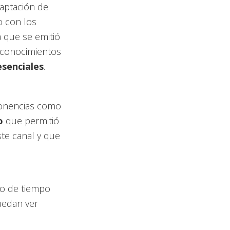
captación de
o con los
 que se emitió
s conocimientos
esenciales
.
ponencias como
o
que permitió
ste canal y que
do de tiempo
puedan ver