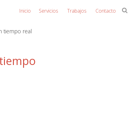
Buscar
Inicio
Servicios
Trabajos
Contacto
en
Streaming
la
n tiempo real
web...
Videconferencia
 tiempo
eLearning